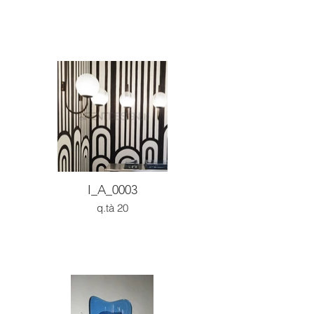
I_A_0003
q.tà 20