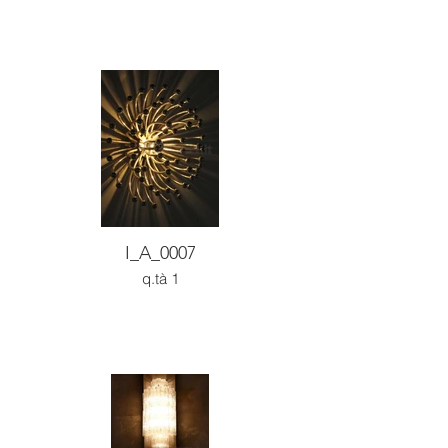
I_A_0007
q.tà 1