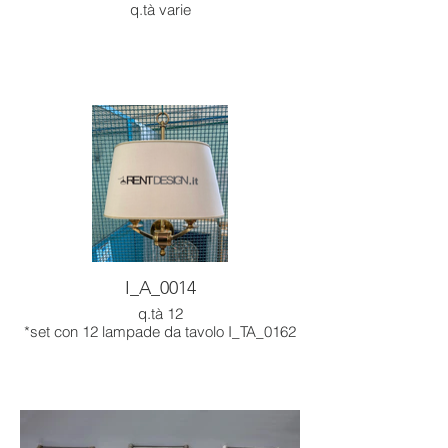
q.tà varie
I_A_0014
q.tà 12
*set con 12 lampade da tavolo I_TA_0162