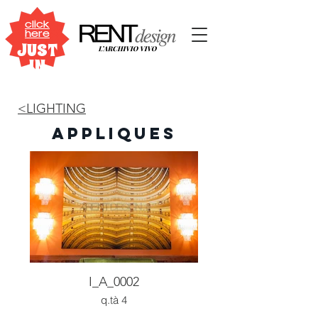
click
here
JUST
IN
<LIGHTING
APPLIQUES
I_A_0002
q.tà 4