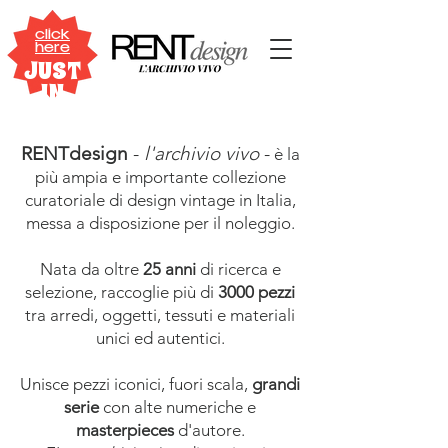
click
here
JUST
IN
RENTdesign
-
l'archivio vivo
-
è la
più ampia e importante collezione
curatoriale di design vintage in Italia,
messa a disposizione per il noleggio.
Nata da oltre
25 anni
di ricerca e
selezione, raccoglie più di
3000 pezzi
tra arredi, oggetti, tessuti e materiali
unici ed autentici.
Unisce pezzi iconici, fuori scala,
grandi
serie
con alte numeriche e
masterpieces
d'autore.