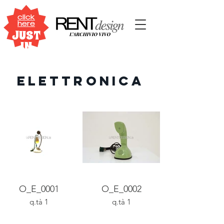
click
here
JUST
IN
ELETTRONICA
O_E_0001
O_E_0002
q.tà 1
q.tà 1