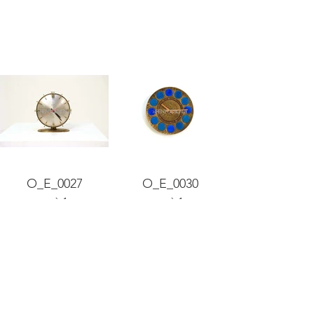
O_E_0027
O_E_0030
q.tà 1
q.tà 1